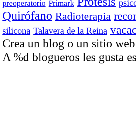
Prótesis
psic
preoperatorio
Primark
Quirófano
reco
Radioterapia
vaca
silicona
Talavera de la Reina
Crea un blog o un sitio we
A
%d
blogueros les gusta es