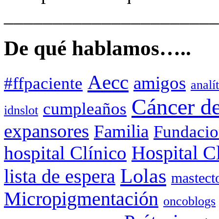
______________________
De qué hablamos…..
Aecc
amigos
#ffpaciente
analí
Cáncer d
cumpleaños
idnslot
expansores
Familia
Fundacio
hospital Clínico
Hospital C
Lolas
lista de espera
mastect
Micropigmentación
oncoblogs