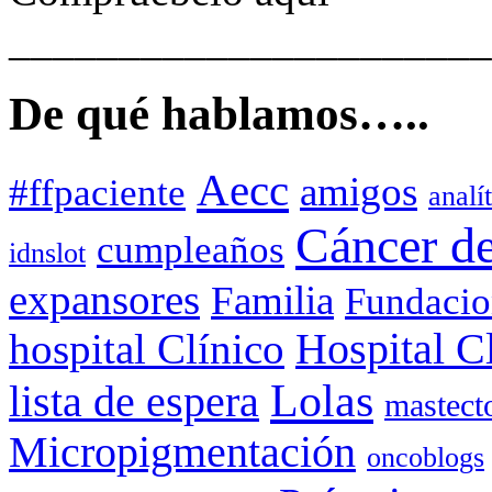
______________________
De qué hablamos…..
Aecc
amigos
#ffpaciente
analí
Cáncer d
cumpleaños
idnslot
expansores
Familia
Fundacio
hospital Clínico
Hospital C
Lolas
lista de espera
mastect
Micropigmentación
oncoblogs