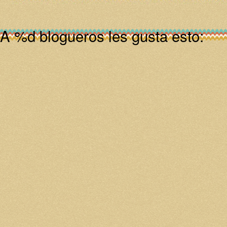
A
%d
blogueros les gusta esto: