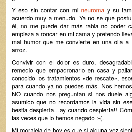
Y eso sin contar con mi
neuroma
y su fami
acuerdo muy a menudo. Ya no se que postur
él, no me puede dar más rabia no poder c
empieza a roncar en mi cama y pretendo llevar
mal humor que me convierte en una olla a 
arroz.
Convivir con el dolor es duro, desagrada
remedio que empadronarlo en casa y paliar
conocido los tratamientos «de rescate», es
para cuando ya no puedes más. Nos hemos 
NO cuando nos preguntan si nos duele alg
asumido que no recordamos la vida sin ese
bestia despierta…ay cuando despierta!! Có
las veces que lo hemos negado :-(.
Mi moraleja de hoy es que si alguna vez sient