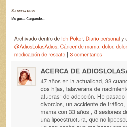
Me gusta esto:
Me gusta
Cargando...
Archivado dentro de
Idn Poker
,
Diario personal
y 
@AdiosLolasAdios
,
Cáncer de mama
,
dolor
,
dolo
|
medicación de rescate
3 comentarios
ACERCA DE ADIOSLOLAS
47 años en la actualidad, 33 cua
dos hijas, talaverana de nacimient
afueras" de adopción. He pasado 
divorcios, un accidente de tráfico,
mama con 33 años , 8 sesiones de
una lipoestructura, que no lipoesc
un gen pocho que me hacer ser pac