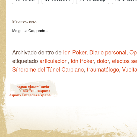
Me gusta esto:
Me gusta
Cargando...
Archivado dentro de
Idn Poker
,
Diario personal
,
Op
etiquetado
articulación
,
Idn Poker
,
dolor
,
efectos s
Síndrome del Túnel Carpiano
,
traumatólogo
,
Vuelta
Navegador de artículos
<span class="meta-
nav">←</span>
<span>Entradas</span>
antiguas