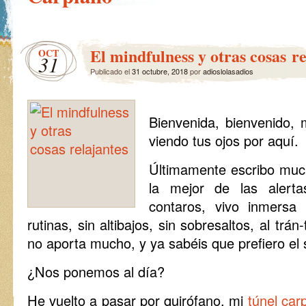
El mindfulness y otras cosas re
OCT
31
Publicado el
31 octubre, 2018
por
adioslolasadios
Bienvenida, bienvenido, m
viendo tus ojos por aquí.
Últimamente escribo muc
la mejor de las aler
contaros, vivo inmersa
rutinas, sin altibajos, sin sobresaltos, al trán
no aporta mucho, y ya sabéis que prefiero el si
¿Nos ponemos al día?
He vuelto a pasar por quirófano, mi
túnel car