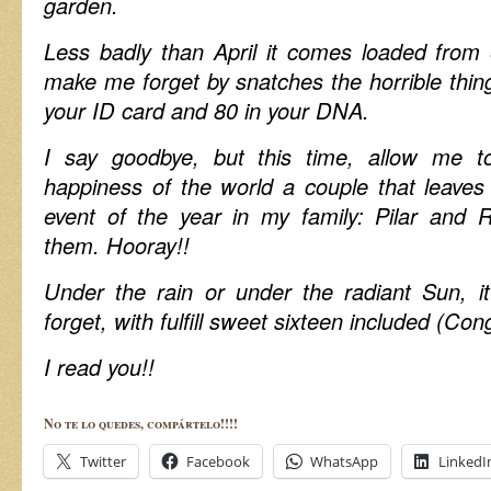
garden.
Less badly than April it comes loaded from ev
make me forget by snatches the horrible thing
your ID card and 80 in your DNA.
I say goodbye, but this time, allow me t
happiness of the world a couple that leaves
event of the year in my family: Pilar and R
them. Hooray!!
Under the rain or under the radiant Sun, i
forget, with fulfill sweet sixteen included (Con
I read you!!
No te lo quedes, compártelo!!!!
Twitter
Facebook
WhatsApp
LinkedI