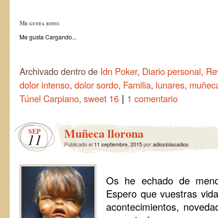
Me gusta esto:
Me gusta
Cargando...
Archivado dentro de
Idn Poker
,
Diario personal
,
Re
dolor intenso
,
dolor sordo
,
Familia
,
lunares
,
muñec
|
Túnel Carpiano
,
sweet 16
1 comentario
Muñeca llorona
SEP
11
Publicado el
11 septiembre, 2015
por
adioslolasadios
Os he echado de menos
Espero que vuestras vidas
acontecimientos, noved