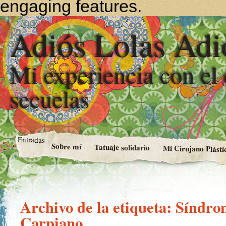
engaging features.
Adiós Lolas Adi
Mi experiencia con el
secuelas
Entradas
Sobre mí
Tatuaje solidario
Mi Cirujano Plásti
Archivo de la etiqueta:
Síndro
Carpiano