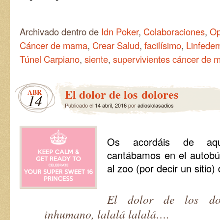
Archivado dentro de
Idn Poker
,
Colaboraciones
,
Op
Cáncer de mama
,
Crear Salud
,
facilísimo
,
Linfede
Túnel Carpiano
,
siente
,
supervivientes cáncer de
El dolor de los dolores
ABR
14
Publicado el
14 abril, 2016
por
adioslolasadios
Os acordáis de aque
cantábamos en el autobú
al zoo (por decir un sitio)
El dolor de los do
inhumano, lalalá lalalá….