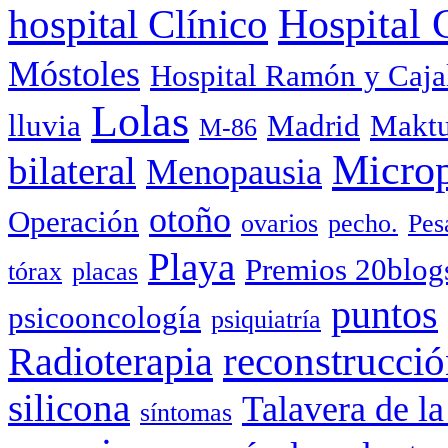
hospital Clínico
Hospital 
Móstoles
Hospital Ramón y Caja
Lolas
lluvia
Madrid
Makt
M-86
Micro
bilateral
Menopausia
otoño
Operación
ovarios
pecho.
Pes
Playa
Premios 20blog
tórax
placas
puntos
psicooncología
psiquiatría
Radioterapia
reconstrucci
silicona
Talavera de l
síntomas