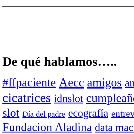
______________________
De qué hablamos…..
Aecc
amigos
#ffpaciente
an
cicatrices
cumpleañ
idnslot
slot
ecografía
entrev
Día del padre
Fundacion Aladina
data mac